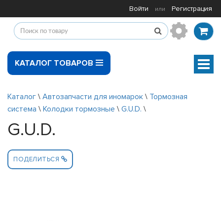
Войти
Регистрация
или
КАТАЛОГ ТОВАРОВ
Мен
Каталог
\
Автозапчасти для иномарок
\
Тормозная
система
\
Колодки тормозные
\
G.U.D.
\
G.U.D.
ПОДЕЛИТЬСЯ