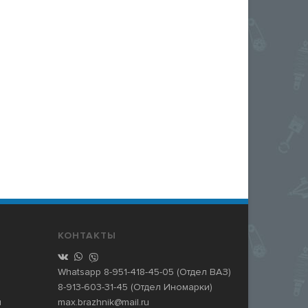
КОНТАКТЫ
Whatsapp
8-951-418-45-05
(Отдел ВАЗ)
8-913-603-31-45
(Отдел Иномарки)
и
max.brazhnik@mail.ru