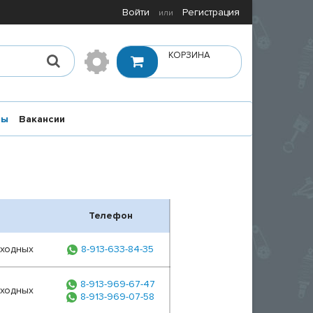
Войти
Регистрация
или
КОРЗИНА
ты
Вакансии
Телефон
ыходных
8-913-633-84-35
8-913-969-67-47
ыходных
8-913-969-07-58