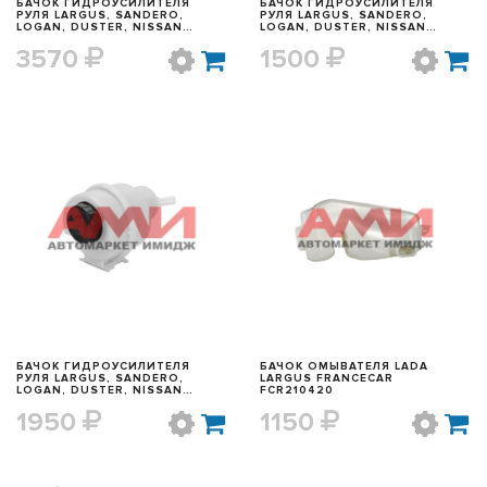
БАЧОК ГИДРОУСИЛИТЕЛЯ
БАЧОК ГИДРОУСИЛИТЕЛЯ
РУЛЯ LARGUS, SANDERO,
РУЛЯ LARGUS, SANDERO,
LOGAN, DUSTER, NISSAN
LOGAN, DUSTER, NISSAN
ALMERA RENAULT 82 00 005
ALMERA SAILING RNL57904242
3570
1500
185
БЫСТРЫЙ ПРОСМОТР
БЫСТРЫЙ ПРОСМОТР
БАЧОК ГИДРОУСИЛИТЕЛЯ
БАЧОК ОМЫВАТЕЛЯ LADA
РУЛЯ LARGUS, SANDERO,
LARGUS FRANCECAR
LOGAN, DUSTER, NISSAN
FCR210420
ALMERA SAILING RNL57956969
1950
1150