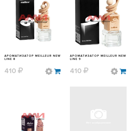
БЫСТРЫЙ ПРОСМОТР
БЫСТРЫЙ ПРОСМОТР
АРОМАТИЗАТОР MEILLEUR NEW
АРОМАТИЗАТОР MEILLEUR NEW
LINE 8
LINE 9
410
410
БЫСТРЫЙ ПРОСМОТР
БЫСТРЫЙ ПРОСМОТР