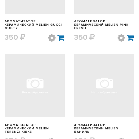
АРОМАТИЗАТОР
АРОМАТИЗАТОР
КЕРАМИЧЕСКИЙ MELIEN GUCCI
КЕРАМИЧЕСКИЙ MELIEN PINK
GUILTY
FRESH
350
350
БЫСТРЫЙ ПРОСМОТР
БЫСТРЫЙ ПРОСМОТР
АРОМАТИЗАТОР
АРОМАТИЗАТОР
КЕРАМИЧЕСКИЙ MELIEN
КЕРАМИЧЕСКИЙ MELIEN
TERENZI KIRKE
ВАНИЛЬ