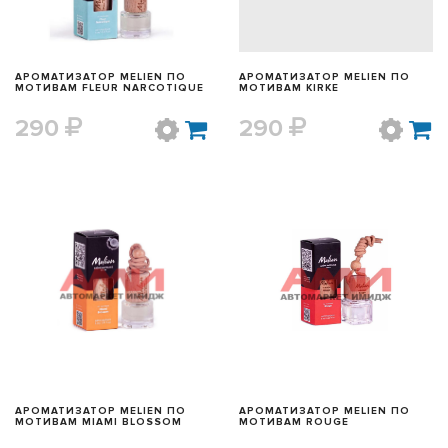
АРОМАТИЗАТОР MELIEN ПО
АРОМАТИЗАТОР MELIEN ПО
МОТИВАМ FLEUR NARCOTIQUE
МОТИВАМ KIRKE
290
290
БЫСТРЫЙ ПРОСМОТР
БЫСТРЫЙ ПРОСМОТР
АРОМАТИЗАТОР MELIEN ПО
АРОМАТИЗАТОР MELIEN ПО
МОТИВАМ MIAMI BLOSSOM
МОТИВАМ ROUGE