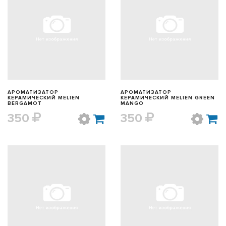
БЫСТРЫЙ ПРОСМОТР
БЫСТРЫЙ ПРОСМОТР
АРОМАТИЗАТОР
АРОМАТИЗАТОР
КЕРАМИЧЕСКИЙ MELIEN
КЕРАМИЧЕСКИЙ MELIEN GREEN
BERGAMOT
MANGO
350
350
БЫСТРЫЙ ПРОСМОТР
БЫСТРЫЙ ПРОСМОТР