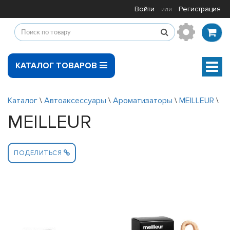
Войти
Регистрация
или
КАТАЛОГ ТОВАРОВ
Мен
Каталог
\
Автоаксессуары
\
Ароматизаторы
\
MEILLEUR
\
MEILLEUR
ПОДЕЛИТЬСЯ