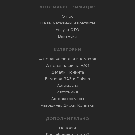
АВТОМАРКЕТ "ИМИДЖ"
О нас
Наши магазины и контакты
Услуги СТО
Вакансии
КАТЕГОРИИ
Автозапчасти для иномарок
Автозапчасти на ВАЗ
Детали Тюнинга
Бампера ВАЗ и Datsun
Автомасла
Автохимия
Автоаксессуары
Автошины, Диски, Колпаки
ДОПОЛНИТЕЛЬНО
Новости
Как оформить заказ?