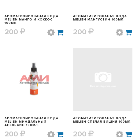
АРОМАТИЗИРОВАНАЯ ВОДА
АРОМАТИЗИРОВАНАЯ ВОДА
MELIEN МАНГО И КОККОС
MELIEN МАНГУСТИН 100МЛ.
100МЛ.
200
200
БЫСТРЫЙ ПРОСМОТР
БЫСТРЫЙ ПРОСМОТР
АРОМАТИЗИРОВАНАЯ ВОДА
АРОМАТИЗИРОВАНАЯ ВОДА
MELIEN МИНДАЛЬНЫЙ
MELIEN СПЕЛАЯ ВИШНЯ 100МЛ.
АПЕЛЬСИН 100МЛ.
200
200