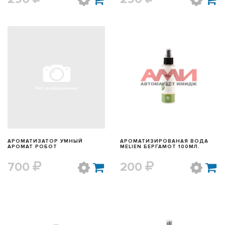
БЫСТРЫЙ ПРОСМОТР
БЫСТРЫЙ ПРОСМОТР
АРОМАТИЗАТОР УМНЫЙ
АРОМАТИЗИРОВАНАЯ ВОДА
АРОМАТ РОБОТ
MELIEN БЕРГАМОТ 100МЛ.
700
200