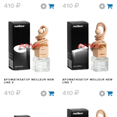
410
410
БЫСТРЫЙ ПРОСМОТР
БЫСТРЫЙ ПРОСМОТР
АРОМАТИЗАТОР MEILLEUR NEW
АРОМАТИЗАТОР MEILLEUR NEW
LINE 6
LINE 7
410
410