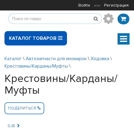
Войти
Регистрация
или
КАТАЛОГ ТОВАРОВ
Мен
Каталог
\
Автозапчасти для иномарок
\
Ходовка
\
Крестовины/Карданы/Муфты
\
Крестовины/Карданы/
Муфты
ПОДЕЛИТЬСЯ
DJB