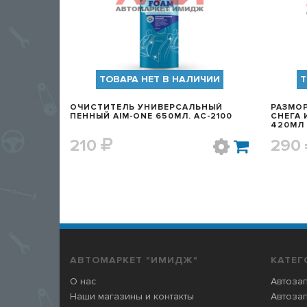
ТОВАРА НЕТ В НАЛИЧИИ
Т
ОЧИСТИТЕЛЬ УНИВЕРСАЛЬНЫЙ
РАЗМО
ПЕННЫЙ AIM-ONE 650МЛ. АС-2100
СНЕГА И ЛЬДА AIM
420МЛ
210
290
АВТОМАРКЕТ "ИМИДЖ"
КАТЕГ
О нас
Автозап
Наши магазины и контакты
Автозап