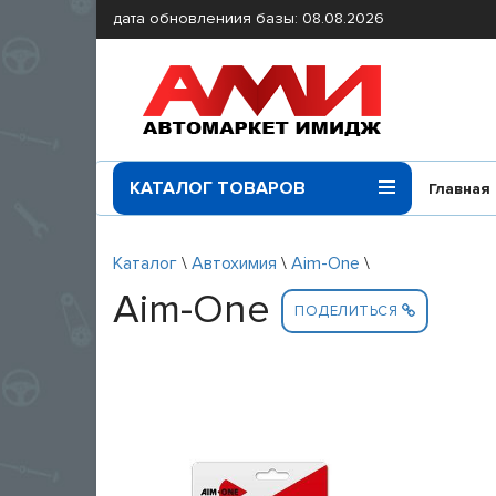
дата обновлениия базы: 08.08.2026
КАТАЛОГ ТОВАРОВ
Главная
Каталог
\
Автохимия
\
Aim-One
\
Aim-One
ПОДЕЛИТЬСЯ