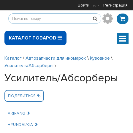
Войти
Регистрация
или
КАТАЛОГ ТОВАРОВ
Мен
Каталог
\
Автозапчасти для иномарок
\
Кузовное
\
Усилитель/Абсорберы
\
Усилитель/Абсорберы
ПОДЕЛИТЬСЯ
ARIRANG
HYUNDAI/KIA