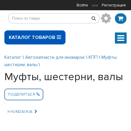
Войти
Регистрация
или
КАТАЛОГ ТОВАРОВ
Мен
Каталог
\
Автозапчасти для иномарок
\
КПП
\
Муфты,
шестерни, валы
\
Муфты, шестерни, валы
ПОДЕЛИТЬСЯ
HYUNDAI/KIA