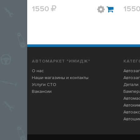
1550
155
АВТОМАРКЕТ "ИМИДЖ"
КАТЕГ
О нас
Автозап
Наши магазины и контакты
Автозап
Услуги СТО
Детали
Вакансии
Бампера
Автома
Автохи
Автоак
Автошин