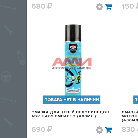
680
150
БЫСТРЫЙ ПРОСМОТР
ТОВАРА НЕТ В НАЛИЧИИ
Т
СМАЗКА ДЛЯ ЦЕПЕЙ ВЕЛОСИПЕДОВ
СМАЗК
АЭР. 8409 ВМПАВТО (400МЛ.)
МОТОЦ
(400МЛ
690
830