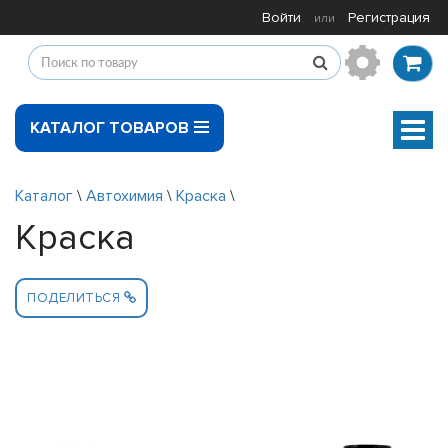
Войти
Регистрация
или
КАТАЛОГ ТОВАРОВ
Мен
Каталог
\
Автохимия
\
Краcка
\
Краcка
ПОДЕЛИТЬСЯ