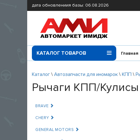
дата обновлениия базы: 06.08.2026
КАТАЛОГ ТОВАРОВ
Главная
Каталог
\
Автозапчасти для иномарок
\
КПП
\
Р
Рычаги КПП/Кулисы
BRAVE
CHERY
GENERAL MOTORS