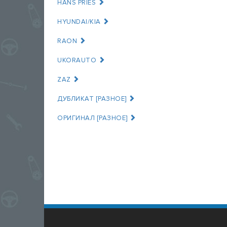
HANS PRIES
HYUNDAI/KIA
RAON
UKORAUTO
ZAZ
ДУБЛИКАТ [РАЗНОЕ]
ОРИГИНАЛ [РАЗНОЕ]