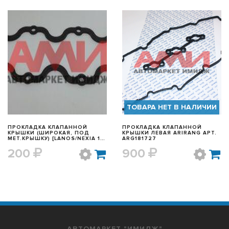
БЫСТРЫЙ ПРОСМОТР
БЫСТРЫЙ ПРОСМОТР
ТОВАРА НЕТ В НАЛИЧИИ
ПРОКЛАДКА КЛАПАННОЙ
ПРОКЛАДКА КЛАПАННОЙ
КРЫШКИ (ШИРОКАЯ, ПОД
КРЫШКИ ЛЕВАЯ ARIRANG АРТ.
МЕТ.КРЫШКУ) [LANOS/NEXIA 1.5
ARG181727
SOHC] ARIRANG АРТ.
200
900
ARG181712
АВТОМАРКЕТ "ИМИДЖ"