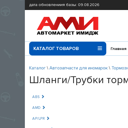
дата обновлениия базы: 09.08.2026
КАТАЛОГ ТОВАРОВ
Главная
Каталог
\
Автозапчасти для иномарок
\
Тормозн
Шланги/Трубки тор
ABS
AMD
AP/LPR