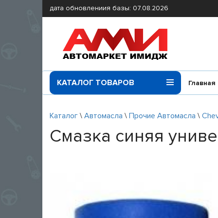
дата обновлениия базы: 07.08.2026
КАТАЛОГ ТОВАРОВ
Главная
Каталог
\
Автомасла
\
Прочие Автомасла
\
Che
Смазка синяя униве