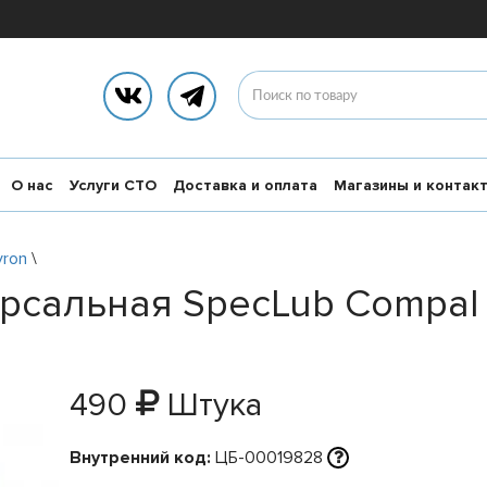
О нас
Услуги СТО
Доставка и оплата
Магазины и контак
vron
\
рсальная SpecLub Compal 2
490
Штука
Внутренний код:
ЦБ-00019828